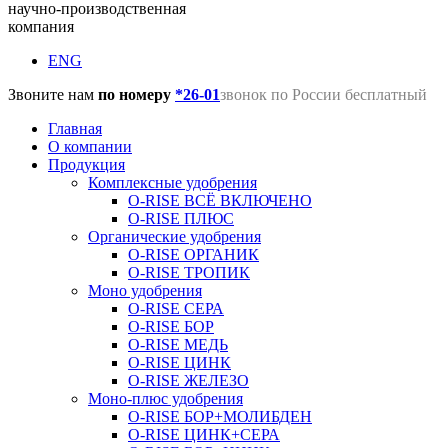
научно-производственная
компания
ENG
Звоните нам
по номеру
*26-01
звонок по России бесплатный
Главная
О компании
Продукция
Комплексные удобрения
O-RISE ВСЁ ВКЛЮЧЕНО
O-RISE ПЛЮС
Органические удобрения
O-RISE ОРГАНИК
O-RISE ТРОПИК
Моно удобрения
O-RISE СЕРА
O-RISE БОР
O-RISE МЕДЬ
O-RISE ЦИНК
O-RISE ЖЕЛЕЗО
Моно-плюс удобрения
O-RISE БОР+МОЛИБДЕН
O-RISE ЦИНК+СЕРА