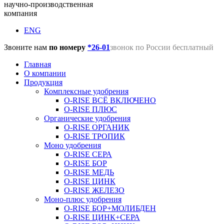
научно-производственная
компания
ENG
Звоните нам
по номеру
*26-01
звонок по России бесплатный
Главная
О компании
Продукция
Комплексные удобрения
O-RISE ВСЁ ВКЛЮЧЕНО
O-RISE ПЛЮС
Органические удобрения
O-RISE ОРГАНИК
O-RISE ТРОПИК
Моно удобрения
O-RISE СЕРА
O-RISE БОР
O-RISE МЕДЬ
O-RISE ЦИНК
O-RISE ЖЕЛЕЗО
Моно-плюс удобрения
O-RISE БОР+МОЛИБДЕН
O-RISE ЦИНК+СЕРА