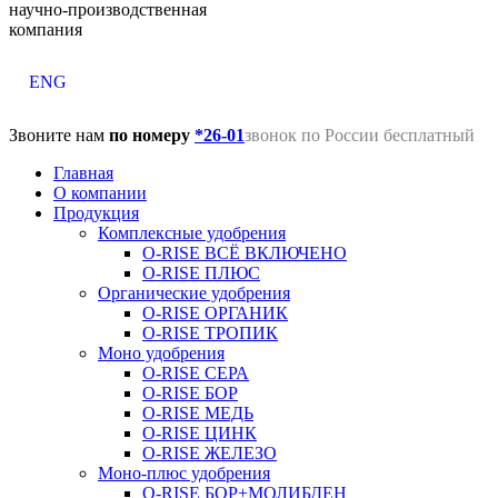
научно-производственная
компания
ENG
Звоните нам
по номеру
*26-01
звонок по России бесплатный
Главная
О компании
Продукция
Комплексные удобрения
O-RISE ВСЁ ВКЛЮЧЕНО
O-RISE ПЛЮС
Органические удобрения
O-RISE ОРГАНИК
O-RISE ТРОПИК
Моно удобрения
O-RISE СЕРА
O-RISE БОР
O-RISE МЕДЬ
O-RISE ЦИНК
O-RISE ЖЕЛЕЗО
Моно-плюс удобрения
O-RISE БОР+МОЛИБДЕН