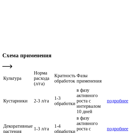
Схема применения
Норма
Кратность
Фазы
Культура
расхода
обработок
применения
(л/га)
в фазу
активного
1-3
Кустарники
2-3 л/га
роста с
подробнее
обработки
интервалом
10 дней
в фазу
активного
Декоративные
1-4
1-3 л/га
роста с
подробнее
растения
обработки