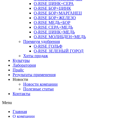
O-RISE ЦИНК+СЕРА
O-RISE БОР+ЦИНК
O-RISE БОР+МАРГАНЕЦ
O-RISE БОР+ЖЕЛЕЗО
O-RISE МЕДЬ+БОР
O-RISE СЕРА+МЕДЬ
O-RISE ЦИНК+МЕДЬ
O-RISE МОЛИБДЕН+МЕДЬ
Премиум удобрения
O-RISE ГОЛЬФ
O-RISE ЗЕЛЕНЫЙ ГОРОД
Хиты продаж
Культуры
Лаборатория
Прайс
Результаты применения
Новости
Новости компании
Полезные статьи
Контакты
Menu
Главная
О компании