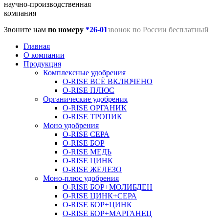
научно-производственная
компания
Звоните нам
по номеру
*26-01
звонок по России бесплатный
Главная
О компании
Продукция
Комплексные удобрения
O-RISE ВСЁ ВКЛЮЧЕНО
O-RISE ПЛЮС
Органические удобрения
O-RISE ОРГАНИК
O-RISE ТРОПИК
Моно удобрения
O-RISE СЕРА
O-RISE БОР
O-RISE МЕДЬ
O-RISE ЦИНК
O-RISE ЖЕЛЕЗО
Моно-плюс удобрения
O-RISE БОР+МОЛИБДЕН
O-RISE ЦИНК+СЕРА
O-RISE БОР+ЦИНК
O-RISE БОР+МАРГАНЕЦ