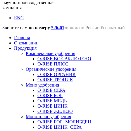
научно-производственная
компания
ENG
Звоните нам
по номеру
*26-01
звонок по России бесплатный
Главная
О компании
Продукция
Комплексные удобрения
O-RISE ВСЁ ВКЛЮЧЕНО
O-RISE ПЛЮС
Органические удобрения
O-RISE ОРГАНИК
O-RISE ТРОПИК
Моно удобрения
O-RISE СЕРА
O-RISE БОР
O-RISE МЕДЬ
O-RISE ЦИНК
O-RISE ЖЕЛЕЗО
Моно-плюс удобрения
O-RISE БОР+МОЛИБДЕН
O-RISE ЦИНК+СЕРА