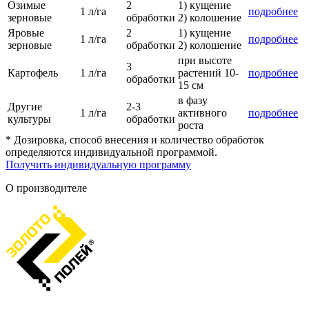
Озимые
2
1) кущение
1 л/га
подробнее
зерновые
обработки
2) колошение
Яровые
2
1) кущение
1 л/га
подробнее
зерновые
обработки
2) колошение
при высоте
3
Картофель
1 л/га
растений 10-
подробнее
обработки
15 см
в фазу
Другие
2-3
1 л/га
активного
подробнее
культуры
обработки
роста
* Дозировка, способ внесения и количество обработок
определяются индивидуальной программой.
Получить индивидуальную программу
О производителе