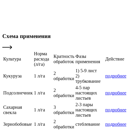
Схема применения
Норма
Кратность
Фазы
Культура
расхода
Действие
обработок
применения
(л/га)
1) 5-9 лист
2
Кукуруза
1 л/га
2)
подробнее
обработки
трубкование
4-5 пар
2
Подсолнечник
1 л/га
настоящих
подробнее
обработки
листьев
2-3 пары
Сахарная
3
1 л/га
настоящих
подробнее
свекла
обработки
листьев
2
Зернобобовые
1 л/га
стеблевание
подробнее
обработки