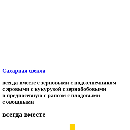
Сахарная свёкла
всегда вместе
с зерновыми
с подсолнечником
с яровыми
с кукурузой
с зернобобовыми
в предпосевную
с рапсом
с плодовыми
с овощными
всегда вместе