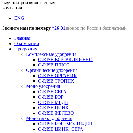
научно-производственная
компания
ENG
Звоните нам
по номеру
*26-01
звонок по России бесплатный
Главная
О компании
Продукция
Комплексные удобрения
O-RISE ВСЁ ВКЛЮЧЕНО
O-RISE ПЛЮС
Органические удобрения
O-RISE ОРГАНИК
O-RISE ТРОПИК
Моно удобрения
O-RISE СЕРА
O-RISE БОР
O-RISE МЕДЬ
O-RISE ЦИНК
O-RISE ЖЕЛЕЗО
Моно-плюс удобрения
O-RISE БОР+МОЛИБДЕН
O-RISE ЦИНК+СЕРА