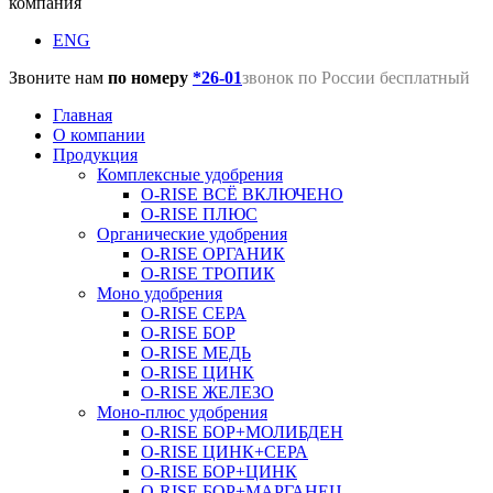
компания
ENG
Звоните нам
по номеру
*26-01
звонок по России бесплатный
Главная
О компании
Продукция
Комплексные удобрения
O-RISE ВСЁ ВКЛЮЧЕНО
O-RISE ПЛЮС
Органические удобрения
O-RISE ОРГАНИК
O-RISE ТРОПИК
Моно удобрения
O-RISE СЕРА
O-RISE БОР
O-RISE МЕДЬ
O-RISE ЦИНК
O-RISE ЖЕЛЕЗО
Моно-плюс удобрения
O-RISE БОР+МОЛИБДЕН
O-RISE ЦИНК+СЕРА
O-RISE БОР+ЦИНК
O-RISE БОР+МАРГАНЕЦ