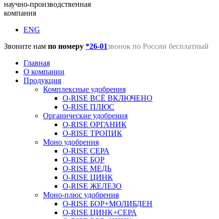
научно-производственная
компания
ENG
Звоните нам
по номеру
*26-01
звонок по России бесплатный
Главная
О компании
Продукция
Комплексные удобрения
O-RISE ВСЁ ВКЛЮЧЕНО
O-RISE ПЛЮС
Органические удобрения
O-RISE ОРГАНИК
O-RISE ТРОПИК
Моно удобрения
O-RISE СЕРА
O-RISE БОР
O-RISE МЕДЬ
O-RISE ЦИНК
O-RISE ЖЕЛЕЗО
Моно-плюс удобрения
O-RISE БОР+МОЛИБДЕН
O-RISE ЦИНК+СЕРА