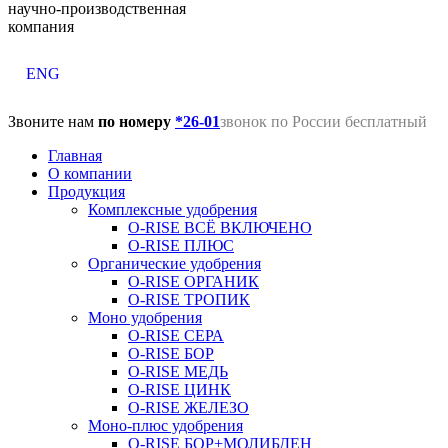
научно-производственная
компания
ENG
Звоните нам
по номеру
*26-01
звонок по России бесплатный
Главная
О компании
Продукция
Комплексные удобрения
O-RISE ВСЁ ВКЛЮЧЕНО
O-RISE ПЛЮС
Органические удобрения
O-RISE ОРГАНИК
O-RISE ТРОПИК
Моно удобрения
O-RISE СЕРА
O-RISE БОР
O-RISE МЕДЬ
O-RISE ЦИНК
O-RISE ЖЕЛЕЗО
Моно-плюс удобрения
O-RISE БОР+МОЛИБДЕН