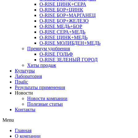
O-RISE ЦИНК+СЕРА
O-RISE БОР+ЦИНК
O-RISE БОР+МАРГАНЕЦ
O-RISE БОР+ЖЕЛЕЗО
O-RISE МЕДЬ+БОР
O-RISE СЕРА+МЕДЬ
O-RISE ЦИНК+МЕДЬ
O-RISE МОЛИБДЕН+МЕДЬ
Премиум удобрения
O-RISE ГОЛЬФ
O-RISE ЗЕЛЕНЫЙ ГОРОД
Хиты продаж
Культуры
Лаборатория
Прайс
Результаты применения
Новости
Новости компании
Полезные статьи
Контакты
Menu
Главная
О компании