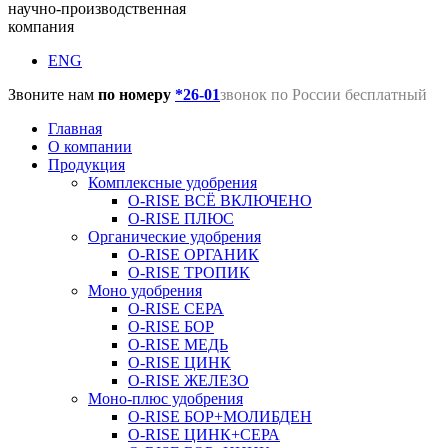
научно-производственная
компания
ENG
Звоните нам
по номеру
*26-01
звонок по России бесплатный
Главная
О компании
Продукция
Комплексные удобрения
O-RISE ВСЁ ВКЛЮЧЕНО
O-RISE ПЛЮС
Органические удобрения
O-RISE ОРГАНИК
O-RISE ТРОПИК
Моно удобрения
O-RISE СЕРА
O-RISE БОР
O-RISE МЕДЬ
O-RISE ЦИНК
O-RISE ЖЕЛЕЗО
Моно-плюс удобрения
O-RISE БОР+МОЛИБДЕН
O-RISE ЦИНК+СЕРА