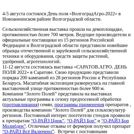
4-5 августа состоялся День поля «ВолгоградАгро-2022» в
Новоаннинском районе Волгоградской области.
Сельскохозяйственная выставка прошла на демоплощадке,
протяженностью более 700 метров. Ведущие производители и
официальные поставщики из 15 регионов Российской
Федерации и Волгоградской области представили новейшие
образцы отечественной и зарубежной сельскохозяйственной
техники и оборудования, средств защиты растений,
удобрений, агротехнологий.
11-12 августа состоялась выставка «САРАТОВ.АГРО. ДЕНЬ
ПОЛЯ 2022» в Саратове. Свою продукцию представили
порядка 200 кампаний из 28 регионов России и Республики
Беларусь. Масштабная экспозиция развернулась на главной
выставочной улице протяженностью более 900 м.
Компания “Золото Полей” представила на выставках
актуальные программы к сезону предпосевной обработки
(
протравливания
) семян,
программы применения
препаратов ,
производства компании “Золото Полей” для сельхозкультур
регионов. Постоянный интерес посетители стендов проявили
к препаратам
“О-РАЙЗ Цинк”
,
“О-РАЙЗ Бор”
и
“О-РАЙЗ Бор
Молибден”
. Отличные отзывы от фермеров получил препарат
“О-РАЙЗ Всё Включено”
. Встречи с постоянными