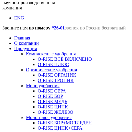
научно-производственная
компания
ENG
Звоните нам
по номеру
*26-01
звонок по России бесплатный
Главная
О компании
Продукция
Комплексные удобрения
O-RISE ВСЁ ВКЛЮЧЕНО
O-RISE ПЛЮС
Органические удобрения
O-RISE ОРГАНИК
O-RISE ТРОПИК
Моно удобрения
O-RISE СЕРА
O-RISE БОР
O-RISE МЕДЬ
O-RISE ЦИНК
O-RISE ЖЕЛЕЗО
Моно-плюс удобрения
O-RISE БОР+МОЛИБДЕН
O-RISE ЦИНК+СЕРА