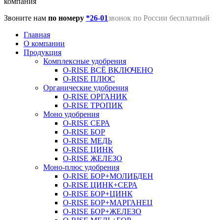
компания
Звоните нам
по номеру
*26-01
звонок по России бесплатный
Главная
О компании
Продукция
Комплексные удобрения
O-RISE ВСЁ ВКЛЮЧЕНО
O-RISE ПЛЮС
Органические удобрения
O-RISE ОРГАНИК
O-RISE ТРОПИК
Моно удобрения
O-RISE СЕРА
O-RISE БОР
O-RISE МЕДЬ
O-RISE ЦИНК
O-RISE ЖЕЛЕЗО
Моно-плюс удобрения
O-RISE БОР+МОЛИБДЕН
O-RISE ЦИНК+СЕРА
O-RISE БОР+ЦИНК
O-RISE БОР+МАРГАНЕЦ
O-RISE БОР+ЖЕЛЕЗО