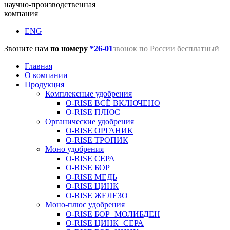
научно-производственная
компания
ENG
Звоните нам
по номеру
*26-01
звонок по России бесплатный
Главная
О компании
Продукция
Комплексные удобрения
O-RISE ВСЁ ВКЛЮЧЕНО
O-RISE ПЛЮС
Органические удобрения
O-RISE ОРГАНИК
O-RISE ТРОПИК
Моно удобрения
O-RISE СЕРА
O-RISE БОР
O-RISE МЕДЬ
O-RISE ЦИНК
O-RISE ЖЕЛЕЗО
Моно-плюс удобрения
O-RISE БОР+МОЛИБДЕН
O-RISE ЦИНК+СЕРА