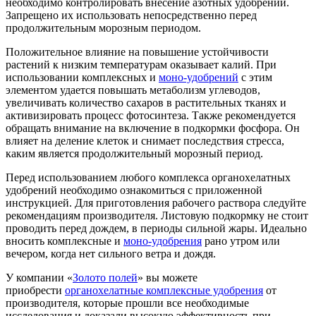
необходимо контролировать внесение азотных удобрений.
Запрещено их использовать непосредственно перед
продолжительным морозным периодом.
Положительное влияние на повышение устойчивости
растений к низким температурам оказывает калий. При
использовании комплексных и
моно-удобрений
с этим
элементом удается повышать метаболизм углеводов,
увеличивать количество сахаров в растительных тканях и
активизировать процесс фотосинтеза. Также рекомендуется
обращать внимание на включение в подкормки фосфора. Он
влияет на деление клеток и снимает последствия стресса,
каким является продолжительный морозный период.
Перед использованием любого комплекса органохелатных
удобрений необходимо ознакомиться с приложенной
инструкцией. Для приготовления рабочего раствора следуйте
рекомендациям производителя. Листовую подкормку не стоит
проводить перед дождем, в периоды сильной жары. Идеально
вносить комплексные и
моно-удобрения
рано утром или
вечером, когда нет сильного ветра и дождя.
У компании «
Золото полей
» вы можете
приобрести
органохелатные комплексные удобрения
от
производителя, которые прошли все необходимые
исследования и доказали высокую эффективность при