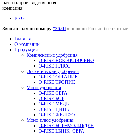
научно-производственная
компания
ENG
Звоните нам
по номеру
*26-01
звонок по России бесплатный
Главная
О компании
Продукция
Комплексные удобрения
O-RISE ВСЁ ВКЛЮЧЕНО
O-RISE ПЛЮС
Органические удобрения
O-RISE ОРГАНИК
O-RISE ТРОПИК
Моно удобрения
O-RISE СЕРА
O-RISE БОР
O-RISE МЕДЬ
O-RISE ЦИНК
O-RISE ЖЕЛЕЗО
Моно-плюс удобрения
O-RISE БОР+МОЛИБДЕН
O-RISE ЦИНК+СЕРА