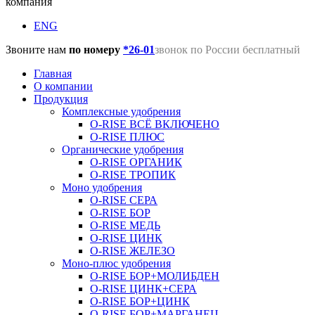
компания
ENG
Звоните нам
по номеру
*26-01
звонок по России бесплатный
Главная
О компании
Продукция
Комплексные удобрения
O-RISE ВСЁ ВКЛЮЧЕНО
O-RISE ПЛЮС
Органические удобрения
O-RISE ОРГАНИК
O-RISE ТРОПИК
Моно удобрения
O-RISE СЕРА
O-RISE БОР
O-RISE МЕДЬ
O-RISE ЦИНК
O-RISE ЖЕЛЕЗО
Моно-плюс удобрения
O-RISE БОР+МОЛИБДЕН
O-RISE ЦИНК+СЕРА
O-RISE БОР+ЦИНК
O-RISE БОР+МАРГАНЕЦ